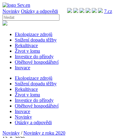
Novinky
Otázky a odpovědi
7.cz
Ekologizace zdrojů
Snížení dopadu těžby
Rekultivace
Život v lomu
Investice do přírody
Oběhové hospodářství
Inovace
Ekologizace zdrojů
Snížení dopadu těžby
Rekultivace
Život v lomu
Investice do přírody
Oběhové hospodářství
Inovace
Novinky
Otázky a odpovědi
Novinky
/
Novinky z roku 2020