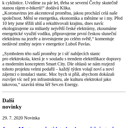
k cyklistice. Uvidíme za pár let, třeba se severní Čechy skutečně
stanou rájem e-bikerů!“ dodává Klika.
„Koronavirus jen akcentoval proměnu, jakou prochází celá naše
společnost. Mění se energetika, ekonomika a měníme se i my. Před
10 lety jsme těžili uhlí a rekultivovali krajinu, dnes navíc
ekologizujeme za miliardy největší české elektrárny, zkoumáme
energetické využití vodíku, připravujeme první českou sluneční
elektrárnu na jezeře a investujeme po celém světě,“ komentuje
nedávné změny nejen v energetice Luboš Pavlas.
„Symbolem této naší proměny je i síť nabíjecích stanic
pro elektrokola, která je v souladu s trendem elektrifikace dopravy
a moderním konceptem Smart City. Dle ohlasů se nám rozjezd
tohoto projektu velmi podařil – každý týden volají noví a noví
zájemci o instalaci stanic. Moc bych si přál, abychom dokázali
rozvíjet víc než jen infrastrukturu, ale kulturu elektrokol jako
takovou,“ uzavírá téma šéf Sev.en Energy.
Další
novinky
29. 7. 2020
Novinka