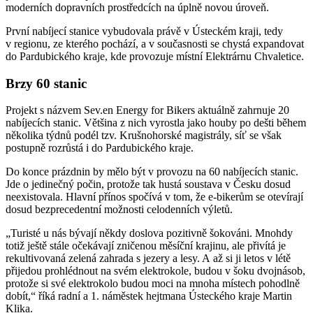
moderních dopravních prostředcích na úplně novou úroveň.
První nabíjecí stanice vybudovala právě v Ústeckém kraji, tedy
v regionu, ze kterého pochází, a v současnosti se chystá expandovat
do Pardubického kraje, kde provozuje místní Elektrárnu Chvaletice.
Brzy 60 stanic
Projekt s názvem Sev.en Energy for Bikers aktuálně zahrnuje 20
nabíjecích stanic. Většina z nich vyrostla jako houby po dešti během
několika týdnů podél tzv. Krušnohorské magistrály, síť se však
postupně rozrůstá i do Pardubického kraje.
Do konce prázdnin by mělo být v provozu na 60 nabíjecích stanic.
Jde o jedinečný počin, protože tak hustá soustava v Česku dosud
neexistovala. Hlavní přínos spočívá v tom, že e-bikerům se otevírají
dosud bezprecedentní možnosti celodenních výletů.
„Turisté u nás bývají někdy doslova pozitivně šokováni. Mnohdy
totiž ještě stále očekávají zničenou měsíční krajinu, ale přivítá je
rekultivovaná zelená zahrada s jezery a lesy. A až si ji letos v létě
přijedou prohlédnout na svém elektrokole, budou v šoku dvojnásob,
protože si své elektrokolo budou moci na mnoha místech pohodlně
dobít,“ říká radní a 1. náměstek hejtmana Ústeckého kraje Martin
Klika.