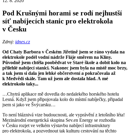
12. 8. 2020
Pod Krušnými horami se rodí nejhustší
síť nabíjecích stanic pro elektrokola
v Česku
Zdroj:
idnes.cz
Od Chaty Barbora v Českém Jiřetíně jsem se ráno vydala na
elektrokole podél vodní nádrže Fláje směrem na Klíny.
Původně jsem chtěla poobědvat ve Staré škole a dobít kolo na
přilehlé nabíjecí stanici. Nakonec jsem byla na místě moc brzy,
a tak jsem si dala jen lehké občerstvení a pokračovala až
k Medvědí skále. Tam už jsem ale dostala hlad. A mé
elektrokolo taky...
…Chytrá aplikace mě dovedla do nedalekého horského hotelu
Lesná. Když jsem připojovala kolo do místní nabíječky, připadal
jsem si jako ve Švýcarsku…
To není bláznivá vize budoucnosti, ale vyprávění z letošního léta!
Mezinárodní energetická skupina Sev.en Energy se rozhodla
v Česku rozjet ve velkém výstavbu nabíjecí infrastruktury
pro elektrokola, a pozvednout tak kulturu cestování na těchto