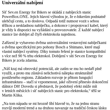
Univerzální nabíjení
Síť Sev.en Energy for Bikers se skládá z nabíjecích stanic
PowerBox.ONE. Jejich hlavní výhodou je, že e-bikerům podstatně
ulehčují cestu, a to doslova. Odpadá totiž nutnost vozit s sebou
těžkou a neskladnou nabíječku, a dokonce i propojovací kabel, který
je vždy k dispozici na vyžádání u provozovatele. Z každé nabíjecí
stanice lze dobíjet až čtyři elektrokola najednou.
Zařízení je vybaveno dvěma univerzálními vestavnými nabíječkami
a dvěma specifickými pro pohony Bosch a Shimano, které mají
vlastní nabíjecí systémy. Díky tomuto řešení je stanice kompatibilní
s více než 90 % trhu elektrokol. Dobíjení v síti Sev.en Energy for
Bikers je zcela zdarma.
„Náš kraj má obrovský potenciál, ale zatím se mu ho nedaří plně
využít, a proto mu zůstává nelichotivá nálepka strukturálně
postiženého regionu. Základem rozvoje je přitom fungující
infrastruktura – stačí si vzpomenout, jaké oživení přineslo dokončení
dálnice D8! Dovedu si představit, že podobný efekt může mít
v letních měsících i síť nabíjecích stanic pro elektrokola,“ těší se
Martin Klika.
„Na tom nápadu se mi hrozně líbí hlavně to, že na jednu stranu
rozvíjí moderní trend a na druhou navazuje na tradiční českou lásku