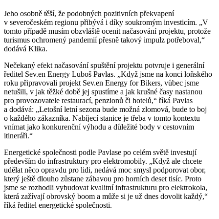
Jeho osobně těší, že podobných pozitivních překvapení
v severočeském regionu přibývá i díky soukromým investicím. „V
tomto případě musím obzvláště ocenit načasování projektu, protože
turismus ochromený pandemií přesně takový impulz potřeboval,“
dodává Klika.
Nečekaný efekt načasování spuštění projektu potvruje i generální
ředitel Sev.en Energy Luboš Pavlas. „Když jsme na konci loňského
roku připravovali projekt Sev.en Energy for Bikers, vůbec jsme
netušili, v jak těžké době jej spustíme a jak krušné časy nastanou
pro provozovatele restaurací, penzionů či hotelů,“ říká Pavlas
a dodává: „Letošní letní sezona bude možná zlomová, bude to boj
o každého zákazníka. Nabíjecí stanice je třeba v tomto kontextu
vnímat jako konkurenční výhodu a důležité body v cestovním
itineráři.“
Energetické společnosti podle Pavlase po celém světě investují
především do infrastruktury pro elektromobily. „Když ale chcete
udělat něco opravdu pro lidi, nedává moc smysl podporovat obor,
který ještě dlouho zůstane zábavou pro horních deset tisíc. Proto
jsme se rozhodli vybudovat kvalitní infrastrukturu pro elektrokola,
která zažívají obrovský boom a může si je už dnes dovolit každý,“
říká ředitel energetické společnosti.