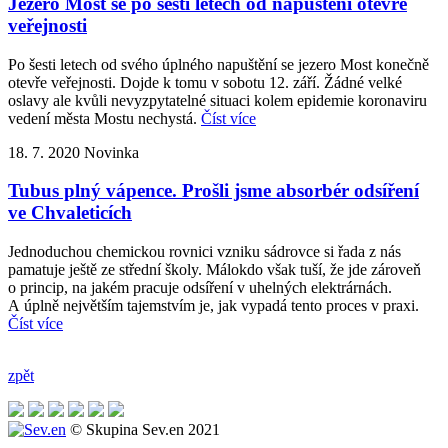
Jezero Most se po šesti letech od napuštění otevře
veřejnosti
Po šesti letech od svého úplného napuštění se jezero Most konečně
otevře veřejnosti. Dojde k tomu v sobotu 12. září. Žádné velké
oslavy ale kvůli nevyzpytatelné situaci kolem epidemie koronaviru
vedení města Mostu nechystá.
Číst více
18. 7. 2020
Novinka
Tubus plný vápence. Prošli jsme absorbér odsíření
ve Chvaleticích
Jednoduchou chemickou rovnici vzniku sádrovce si řada z nás
pamatuje ještě ze střední školy. Málokdo však tuší, že jde zároveň
o princip, na jakém pracuje odsíření v uhelných elektrárnách.
A úplně největším tajemstvím je, jak vypadá tento proces v praxi.
Číst více
zpět
© Skupina Sev.en 2021