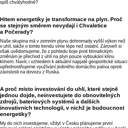
spíš chvályhodné?
Hitem energetiky je transformace na plyn. Proč
se stejným směrem nevydají i Chvaletice
a Počerady?
Naše skupina má v zemním plynu dohromady vyšší výkon než
v uhlí, takže o tomto trendu víme lépe než ostatní. Zároveň si
však uvědomujeme, že z pohledu boje proti klimatickým
změnám je přechod z uhlí na plyn pouze vytloukání klínu
klínem. Navíc i vzhledem k aktuální napjaté geopolitické situaci
upřednostňujeme využívání jediného domácího paliva oproti
závislosti na dovozu z Ruska.
A proč místo investování do uhlí, které stejně
jednou dojde, neinvestujete do obnovitelných
zdrojů, bateriových systémů a dalších
inovativních technologií, v nichž je budoucnost
energetiky?
My do nich investujeme, vždyť v Česku plánujeme první