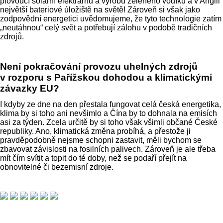
plovoucí solární elektrárnu a výrobu zeleného vodíku a v Anglii
největší bateriové úložiště na světě! Zároveň si však jako
zodpovědní energetici uvědomujeme, že tyto technologie zatím
„neutáhnou“ celý svět a potřebují zálohu v podobě tradičních
zdrojů.
Není pokračování provozu uhelných zdrojů
v rozporu s Pařížskou dohodou a klimatickými
závazky EU?
I kdyby ze dne na den přestala fungovat celá česká energetika,
klima by si toho ani nevšimlo a Čína by to dohnala na emisích
asi za týden. Zcela určitě by si toho však všimli občané České
republiky. Ano, klimatická změna probíhá, a přestože ji
pravděpodobně nejsme schopni zastavit, měli bychom se
zbavovat závislosti na fosilních palivech. Zároveň je ale třeba
mít čím svítit a topit do té doby, než se podaří přejít na
obnovitelné či bezemisní zdroje.