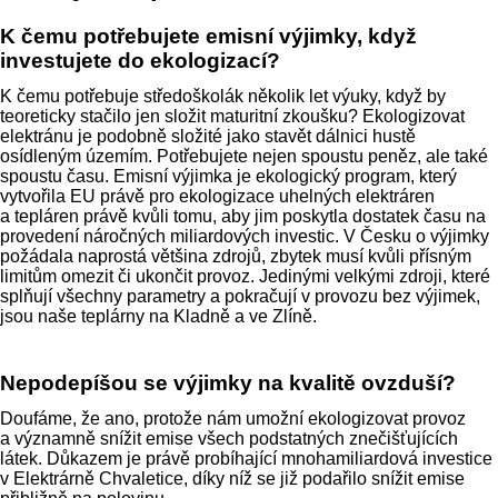
K čemu potřebujete emisní výjimky, když
investujete do ekologizací?
K čemu potřebuje středoškolák několik let výuky, když by
teoreticky stačilo jen složit maturitní zkoušku? Ekologizovat
elektránu je podobně složité jako stavět dálnici hustě
osídleným územím. Potřebujete nejen spoustu peněz, ale také
spoustu času. Emisní výjimka je ekologický program, který
vytvořila EU právě pro ekologizace uhelných elektráren
a tepláren právě kvůli tomu, aby jim poskytla dostatek času na
provedení náročných miliardových investic. V Česku o výjimky
požádala naprostá většina zdrojů, zbytek musí kvůli přísným
limitům omezit či ukončit provoz. Jedinými velkými zdroji, které
splňují všechny parametry a pokračují v provozu bez výjimek,
jsou naše teplárny na Kladně a ve Zlíně.
Nepodepíšou se výjimky na kvalitě ovzduší?
Doufáme, že ano, protože nám umožní ekologizovat provoz
a významně snížit emise všech podstatných znečišťujících
látek. Důkazem je právě probíhající mnohamiliardová investice
v Elektrárně Chvaletice, díky níž se již podařilo snížit emise