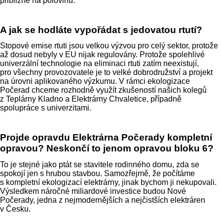
přibližně na polovinu.
A jak se hodláte vypořádat s jedovatou rtutí?
Stopové emise rtuti jsou velkou výzvou pro celý sektor, protože
až dosud nebyly v EU nijak regulovány. Protože spolehlivé
univerzální technologie na eliminaci rtuti zatím neexistují,
pro všechny provozovatele je to velké dobrodružství a projekt
na úrovni aplikovaného výzkumu. V rámci ekologizace
Počerad chceme rozhodně využít zkušeností našich kolegů
z Teplárny Kladno a Elektrárny Chvaletice, případně
spolupráce s univerzitami.
Projde opravdu Elektrárna Počerady kompletní
opravou? Neskončí to jenom opravou bloku 6?
To je stejné jako ptát se stavitele rodinného domu, zda se
spokojí jen s hrubou stavbou. Samozřejmě, že počítáme
s kompletní ekologizací elektrárny, jinak bychom ji nekupovali.
Výsledkem náročné miliardové investice budou Nové
Počerady, jedna z nejmodernějších a nejčistších elektráren
v Česku.