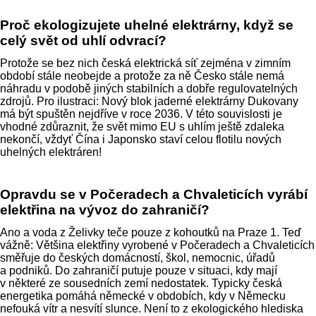
Proč ekologizujete uhelné elektrárny, když se
celý svět od uhlí odvrací?
Protože se bez nich česká elektrická síť zejména v zimním
období stále neobejde a protože za ně Česko stále nemá
náhradu v podobě jiných stabilních a dobře regulovatelných
zdrojů. Pro ilustraci: Nový blok jaderné elektrárny Dukovany
má být spuštěn nejdříve v roce 2036. V této souvislosti je
vhodné zdůraznit, že svět mimo EU s uhlím ještě zdaleka
nekončí, vždyť Čína i Japonsko staví celou flotilu nových
uhelných elektráren!
Opravdu se v Počeradech a Chvaleticích vyrábí
elektřina na vývoz do zahraničí?
Ano a voda z Želivky teče pouze z kohoutků na Praze 1. Teď
vážně: Většina elektřiny vyrobené v Počeradech a Chvaleticích
směřuje do českých domácností, škol, nemocnic, úřadů
a podniků. Do zahraničí putuje pouze v situaci, kdy mají
v některé ze sousedních zemí nedostatek. Typicky česká
energetika pomáhá německé v obdobích, kdy v Německu
nefouká vítr a nesvítí slunce. Není to z ekologického hlediska