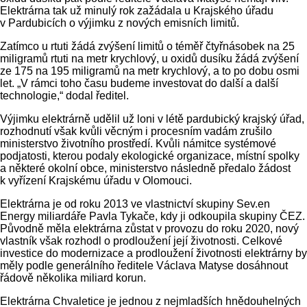
Elektrárna tak už minulý rok zažádala u Krajského úřadu
v Pardubicích o výjimku z nových emisních limitů.
Zatímco u rtuti žádá zvýšení limitů o téměř čtyřnásobek na 25
miligramů rtuti na metr krychlový, u oxidů dusíku žádá zvýšení
ze 175 na 195 miligramů na metr krychlový, a to po dobu osmi
let. „V rámci toho času budeme investovat do další a další
technologie,“ dodal ředitel.
Výjimku elektrárně udělil už loni v létě pardubický krajský úřad,
rozhodnutí však kvůli věcným i procesním vadám zrušilo
ministerstvo životního prostředí. Kvůli námitce systémové
podjatosti, kterou podaly ekologické organizace, místní spolky
a některé okolní obce, ministerstvo následně předalo žádost
k vyřízení Krajskému úřadu v Olomouci.
Elektrárna je od roku 2013 ve vlastnictví skupiny Sev.en
Energy miliardáře Pavla Tykače, kdy ji odkoupila skupiny ČEZ.
Původně měla elektrárna zůstat v provozu do roku 2020, nový
vlastník však rozhodl o prodloužení její životnosti. Celkové
investice do modernizace a prodloužení životnosti elektrárny by
měly podle generálního ředitele Václava Matyse dosáhnout
řádově několika miliard korun.
Elektrárna Chvaletice je jednou z nejmladších hnědouhelných