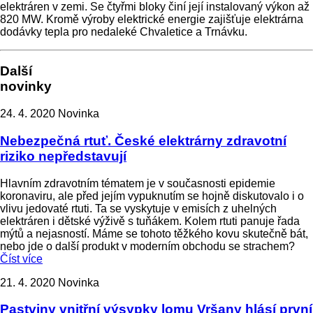
elektráren v zemi. Se čtyřmi bloky činí její instalovaný výkon až
820 MW. Kromě výroby elektrické energie zajišťuje elektrárna
dodávky tepla pro nedaleké Chvaletice a Trnávku.
Další
novinky
24. 4. 2020
Novinka
Nebezpečná rtuť. České elektrárny zdravotní
riziko nepředstavují
Hlavním zdravotním tématem je v současnosti epidemie
koronaviru, ale před jejím vypuknutím se hojně diskutovalo i o
vlivu jedovaté rtuti. Ta se vyskytuje v emisích z uhelných
elektráren i dětské výživě s tuňákem. Kolem rtuti panuje řada
mýtů a nejasností. Máme se tohoto těžkého kovu skutečně bát,
nebo jde o další produkt v moderním obchodu se strachem?
Číst více
21. 4. 2020
Novinka
Pastviny vnitřní výsypky lomu Vršany hlásí první