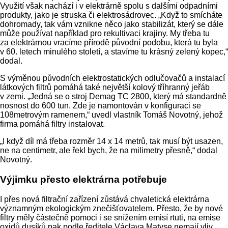
Využití však nachází i v elektrárně spolu s dalšími odpadními
produkty, jako je struska či elektrosádrovec. „Když to smícháte
dohromady, tak vám vznikne něco jako stabilizát, který se dále
může používat například pro rekultivaci krajiny. My třeba tu
za elektrárnou vracíme přírodě původní podobu, která tu byla
v 60. letech minulého století, a stavíme tu krásný zelený kopec,“
dodal.
S výměnou původních elektrostatických odlučovačů a instalací
látkových filtrů pomáhá také největší kolový tříhranný jeřáb
v zemi. „Jedná se o stroj Demag TC 2800, který má standardně
nosnost do 600 tun. Zde je namontován v konfiguraci se
108metrovým ramenem,“ uvedl vlastník Tomáš Novotný, jehož
firma pomáhá filtry instalovat.
„I když díl má třeba rozměr 14 x 14 metrů, tak musí být usazen,
ne na centimetr, ale řekl bych, že na milimetry přesně,“ dodal
Novotný.
Výjimku přesto elektrárna potřebuje
I přes nová filtrační zařízení zůstává chvaletická elektrárna
významným ekologickým znečišťovatelem. Přesto, že by nové
filtry měly částečně pomoci i se snížením emisí rtuti, na emise
oxidů dusíků pak podle ředitele Václava Matyse nemají vliv.