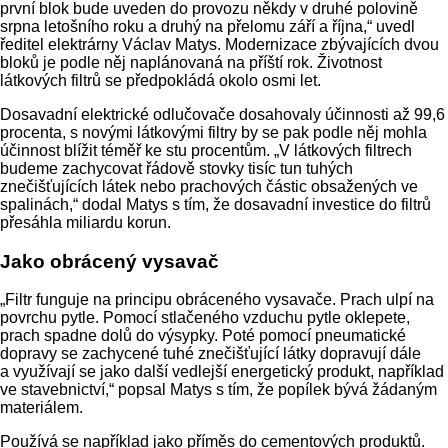
první blok bude uveden do provozu někdy v druhé polovině
srpna letošního roku a druhý na přelomu září a října,“ uvedl
ředitel elektrárny Václav Matys. Modernizace zbývajících dvou
bloků je podle něj naplánovaná na příští rok. Životnost
látkových filtrů se předpokládá okolo osmi let.
Dosavadní elektrické odlučovače dosahovaly účinnosti až 99,6
procenta, s novými látkovými filtry by se pak podle něj mohla
účinnost blížit téměř ke stu procentům. „V látkových filtrech
budeme zachycovat řádově stovky tisíc tun tuhých
znečišťujících látek nebo prachových částic obsažených ve
spalinách,“ dodal Matys s tím, že dosavadní investice do filtrů
přesáhla miliardu korun.
Jako obrácený vysavač
„Filtr funguje na principu obráceného vysavače. Prach ulpí na
povrchu pytle. Pomocí stlačeného vzduchu pytle oklepete,
prach spadne dolů do výsypky. Poté pomocí pneumatické
dopravy se zachycené tuhé znečišťující látky dopravují dále
a využívají se jako další vedlejší energetický produkt, například
ve stavebnictví,“ popsal Matys s tím, že popílek bývá žádaným
materiálem.
Používá se například jako příměs do cementových produktů.