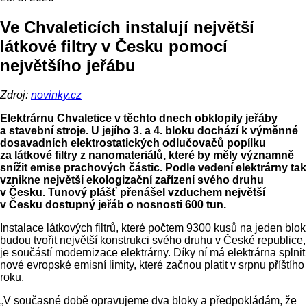
Ve Chvaleticích instalují největší
látkové filtry v Česku pomocí
největšího jeřábu
Zdroj:
novinky.cz
Elektrárnu Chvaletice v těchto dnech obklopily jeřáby
a stavební stroje. U jejího 3. a 4. bloku dochází k výměnné
dosavadních elektrostatických odlučovačů popílku
za látkové filtry z nanomateriálů, které by měly významně
snížit emise prachových částic. Podle vedení elektrárny tak
vznikne největší ekologizační zařízení svého druhu
v Česku. Tunový plášť přenášel vzduchem největší
v Česku dostupný jeřáb o nosnosti 600 tun.
Instalace látkových filtrů, které počtem 9300 kusů na jeden blok
budou tvořit největší konstrukci svého druhu v České republice,
je součástí modernizace elektrárny. Díky ní má elektrárna splnit
nové evropské emisní limity, které začnou platit v srpnu příštího
roku.
„V současné době opravujeme dva bloky a předpokládám, že